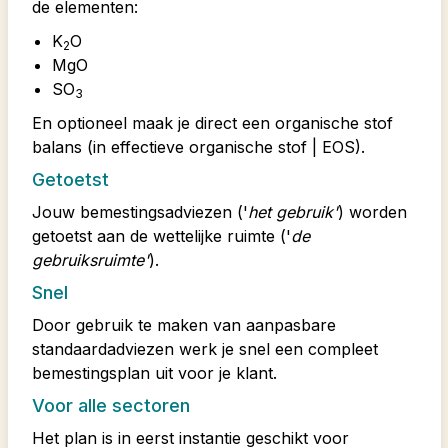
de elementen:
K
O
2
MgO
SO
3
En
optioneel maak je direct een organische stof
balans (in effectieve organische stof | EOS).
Getoetst
Jouw bemestingsadviezen ('
het gebruik'
) worden
getoetst aan de wettelijke ruimte ('
de
gebruiksruimte'
).
Snel
Door gebruik te maken van aanpasbare
standaardadviezen werk je snel een compleet
bemestingsplan uit voor je klant.
Voor alle sectoren
Het plan is in eerst instantie geschikt voor